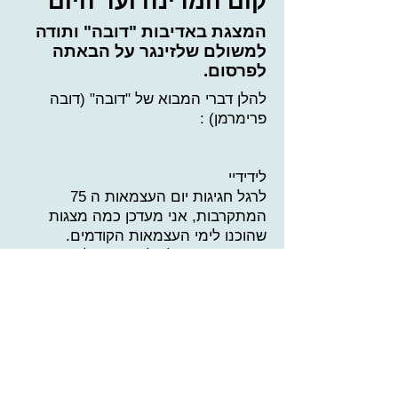
קום המדינה ועד היום
המצגת באדיבות "דובה" ותודה
למשולם שלזינגר על הבאתה
לפרסום.
להלן דברי המבוא של "דובה" (דובה
פרימרמן) :
לידידיי
לרגל חגיגות יום העצמאות ה 75
המתקרבות, אני מעדכן כמה מצגות
שהוכנו לימי העצמאות הקודמים.
הפעם מצגת על כל הרמטכ"לים ששרתו
את צבא ההגנה לישראל, מהקמת
המדינה ועד היום.
צרפתי , בדף האחרון של המצגת, את
הפעילות הפוליטית של אלה
מהרמטכ"לים שנכנסו "לליכלוך" הזה.